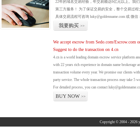
22年的域名交易经验，年交易额达6亿元以上。我
第三方服务！ 为了保证交易的安全，整个交易过程
具体交易流程可咨询
luky@goldenname.com
或 微信
我要购买
>>
We accept escrow from Sedo.com/Escrow.com or
Suggest to do the transaction on 4.cn
4.cn is a world leading domain escrow service platform 
with 22 years rich experience in domain name brokerage 
transaction volume every year. We promise our clients with 
party service. The whole transaction process may take 5 w
For detailed process, you can contact luky@goldenname.c
BUY NOW
>>
Copyright © 2004 - 2026 