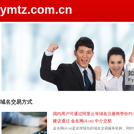
ymtz.com.cn
如
If 
域名交易方式
国内用户可通过阿里云等域名注册商带价PU
建议通过 金名网(4.cn) 中介交易
金名网(4.cn)是全球领先的域名交易服务机构，同